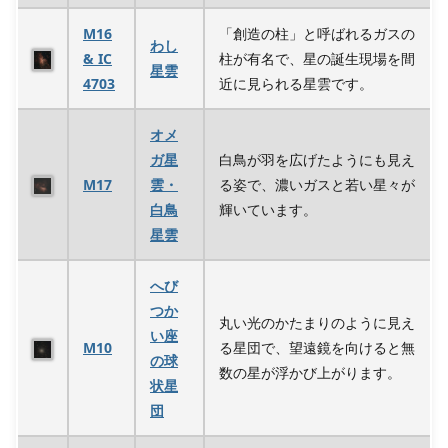
M16
「創造の柱」と呼ばれるガスの
わし
& IC
柱が有名で、星の誕生現場を間
星雲
4703
近に見られる星雲です。
オメ
ガ星
白鳥が羽を広げたようにも見え
M17
雲・
る姿で、濃いガスと若い星々が
白鳥
輝いています。
星雲
へび
つか
丸い光のかたまりのように見え
い座
M10
る星団で、望遠鏡を向けると無
の球
数の星が浮かび上がります。
状星
団