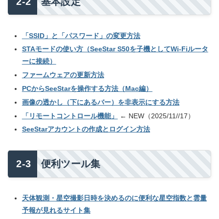
基本設定
「SSID」と「パスワード」の変更方法
STAモードの使い方（SeeStar S50を子機としてWi-Fiルータ
ーに接続）
ファームウェアの更新方法
PCからSeeStarを操作する方法（Mac編）
画像の透かし（下にあるバー）を非表示にする方法
「リモートコントロール機能」
← NEW（2025/11//17）
SeeStarアカウントの作成とログイン方法
便利ツール集
天体観測・星空撮影日時を決めるのに便利な星空指数と雲量
予報が見れるサイト集