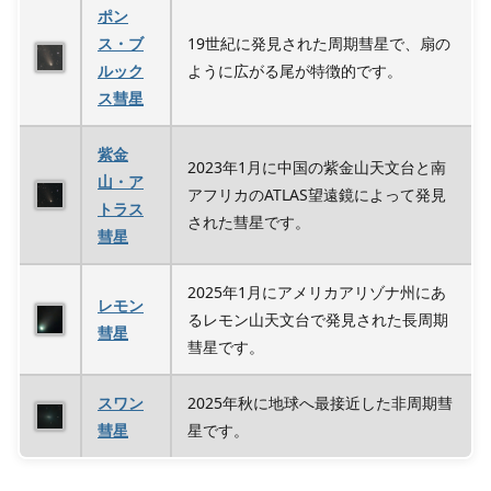
ポン
ス・ブ
19世紀に発見された周期彗星で、扇の
ルック
ように広がる尾が特徴的です。
ス彗星
紫金
2023年1月に中国の紫金山天文台と南
山・ア
アフリカのATLAS望遠鏡によって発見
トラス
された彗星です。
彗星
2025年1月にアメリカアリゾナ州にあ
レモン
るレモン山天文台で発見された長周期
彗星
彗星です。
スワン
2025年秋に地球へ最接近した非周期彗
彗星
星です。