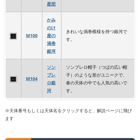
星団
かみ
のけ
きれいな渦巻模様を持つ銀河で
M100
座の
す。
渦巻
銀河
ソン
ソンブレロ帽子（つばの広い帽
ブレ
子）のような形がユニークで、
M104
ロ銀
春の天体の中でも人気の高いで
河
す。
※天体番号もしくは天体名をクリックすると、解説ページに飛び
ます