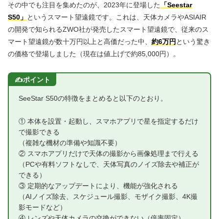
その中でも注目を集めたのが、2023年に登場した
「Seestar
S50」
というスマート望遠鏡です。これは、天体カメラやASIAIR
の開発で知られるZWO社が発売したスマート望遠鏡で、従来のス
マート望遠鏡が数十万円以上と高価だった中、
約6万円
という驚き
の価格で登場しました（現在は値上げで約85,000円）。
SeeStar S50の特徴をまとめると以下のとおり。
① 本体を設置・起動し、スマホアプリで星を指定するだけ
で撮影できる
（複雑な機材の準備や知識不要）
② スマホアプリだけで天体の撮影から画像処理まで行える
（PCや有料ソフトなしで、天体写真のノイズ除去や補正が
できる）
③ 定期的なアップデートにより、機能が強化される
（AIノイズ除去、スケジュール撮影、モザイク撮影、4K撮
影モードなど）
④ レンズや天体カメラの交換ができない（倍率固定）