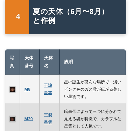
夏の天体（6月〜8月）
と作例
写
天体
天体
説明
真
番号
名
星の誕生が盛んな場所で、淡い
干潟
M8
ピンク色のガス雲が広がる美し
星雲
い星雲です。
暗黒帯によって三つに分かれて
三裂
M20
見える姿が特徴で、カラフルな
星雲
星雲として人気です。