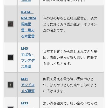
IC434・
NGC2024
馬の頭の形をした暗黒星雲と、炎の
馬頭星
ように輝くガス雲が並ぶ、オリオン
雲・燃え
座の名所です。
る木星雲
M45
日本でも古くから親しまれてきた星
すばる・
団。青白い星々が寄り添い、肉眼で
プレアデ
も美しく見えます。
ス星団
M31
肉眼で見える最も遠い天体のひと
アンドロ
つ。ぼんやりとした光のしみのよう
メダ銀河
に広がります。
M33
淡い渦巻銀河で、暗い空の下なら双