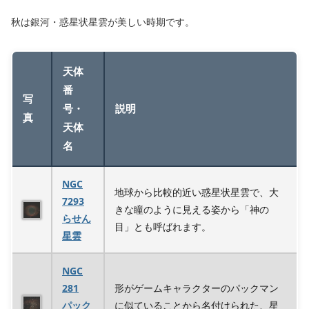
秋は銀河・惑星状星雲が美しい時期です。
天体
番
写
号・
説明
真
天体
名
NGC
地球から比較的近い惑星状星雲で、大
7293
きな瞳のように見える姿から「神の
らせん
目」とも呼ばれます。
星雲
NGC
281
形がゲームキャラクターのパックマン
パック
に似ていることから名付けられた、星