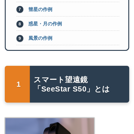
彗星の作例
惑星・月の作例
風景の作例
スマート望遠鏡
「SeeStar S50」とは