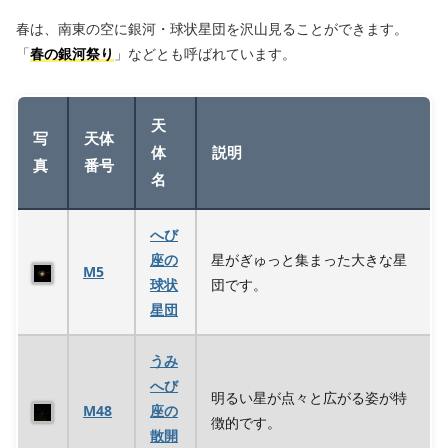
春は、南東の空に銀河・球状星団を沢山見ることができます。
「
春の銀河祭り
」などとも呼ばれています。
天
写
天体
体
説明
真
番号
名
へび
座の
星がぎゅっと集まった大きな星
M5
球状
団です。
星団
うみ
へび
明るい星が点々と広がる姿が特
M48
座の
徴的です。
散開