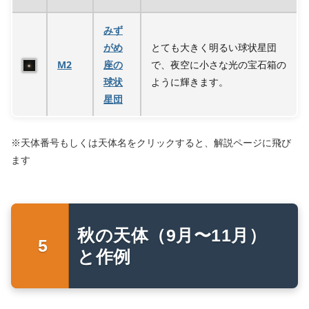
みず
がめ
とても大きく明るい球状星団
M2
座の
で、夜空に小さな光の宝石箱の
球状
ように輝きます。
星団
※天体番号もしくは天体名をクリックすると、解説ページに飛び
ます
秋の天体（9月〜11月）
と作例