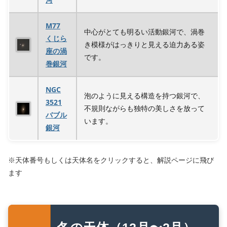
M77
中心がとても明るい活動銀河で、渦巻
くじら
き模様がはっきりと見える迫力ある姿
座の渦
です。
巻銀河
NGC
泡のように見える構造を持つ銀河で、
3521
不規則ながらも独特の美しさを放って
バブル
います。
銀河
※天体番号もしくは天体名をクリックすると、解説ページに飛び
ます