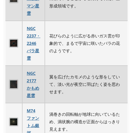
マン星
形成領域です。
雲
NGC
2237・
花びらのように広がる赤いガス雲が印
2246
象的で、まるで宇宙に咲いたバラの花
バラ星
のようです。
雲
NGC
翼を広げたカモメのような形をしてい
2177
て、淡い光が夜空に羽ばたく姿を思わ
かもめ
せます。
星雲
M74
渦巻きの回転軸が地球に向いているた
ファン
め、渦状腕の構造が正面からはっきり
トム銀
見えます。
河