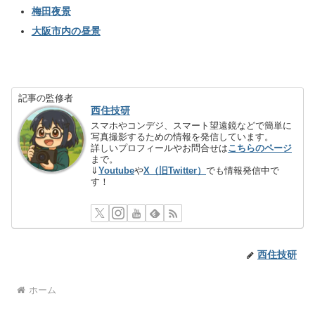
梅田夜景
大阪市内の昼景
記事の監修者
西住技研
スマホやコンデジ、スマート望遠鏡などで簡単に
写真撮影するための情報を発信しています。
詳しいプロフィールやお問合せは
こちらのページ
まで。
⇓
Youtube
や
X（旧Twitter）
でも情報発信中で
す！
西住技研
ホーム