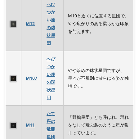
へび
つか
M10と近くに位置する星団で、
い座
M12
やや広がりのある柔らかな印象
の球
を与えます。
状星
団
へび
つか
やや暗めの球状星団ですが、
い座
M107
星々が不規則に散らばる姿が独
の球
特です。
状星
団
たて
「野鴨星団」とも呼ばれ、群れ
座の
M11
をなして飛ぶ鳥のように星が集
散開
まっています。
星団