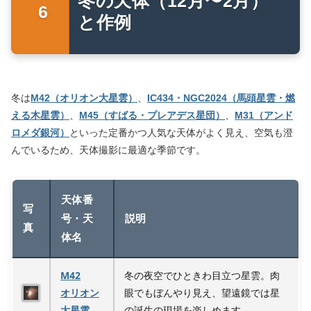
冬の天体（12月〜2月）
と作例
冬は
M42（オリオン大星雲）
、
IC434・NGC2024（馬頭星雲・燃
える木星雲）
、
M45（すばる・プレアデス星団）
、
M31（アンド
ロメダ銀河）
といった定番かつ人気な天体がよく見え、空気も澄
んでいるため、天体撮影に最適な季節です。
天体番
写
号・天
説明
真
体名
M42
冬の夜空でひときわ目立つ星雲。肉
オリオン
眼でもぼんやり見え、望遠鏡では星
大星雲
の誕生の現場を楽しめます。