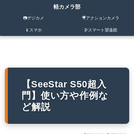
軽カメラ部
📷デジカメ
🎥アクションカメラ
📱スマホ
🔭スマート望遠鏡
【SeeStar S50超入
門】使い方や作例な
ど解説